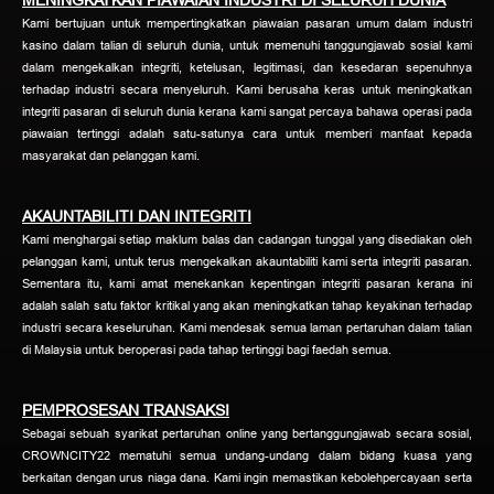
Kami bertujuan untuk mempertingkatkan piawaian pasaran umum dalam industri
kasino dalam talian di seluruh dunia, untuk memenuhi tanggungjawab sosial kami
dalam mengekalkan integriti, ketelusan, legitimasi, dan kesedaran sepenuhnya
terhadap industri secara menyeluruh. Kami berusaha keras untuk meningkatkan
integriti pasaran di seluruh dunia kerana kami sangat percaya bahawa operasi pada
piawaian tertinggi adalah satu-satunya cara untuk memberi manfaat kepada
masyarakat dan pelanggan kami.
AKAUNTABILITI DAN INTEGRITI
Kami menghargai setiap maklum balas dan cadangan tunggal yang disediakan oleh
pelanggan kami, untuk terus mengekalkan akauntabiliti kami serta integriti pasaran.
Sementara itu, kami amat menekankan kepentingan integriti pasaran kerana ini
adalah salah satu faktor kritikal yang akan meningkatkan tahap keyakinan terhadap
industri secara keseluruhan. Kami mendesak semua laman pertaruhan dalam talian
di Malaysia untuk beroperasi pada tahap tertinggi bagi faedah semua.
PEMPROSESAN TRANSAKSI
Sebagai sebuah syarikat pertaruhan online yang bertanggungjawab secara sosial,
CROWNCITY22 mematuhi semua undang-undang dalam bidang kuasa yang
berkaitan dengan urus niaga dana. Kami ingin memastikan kebolehpercayaan serta