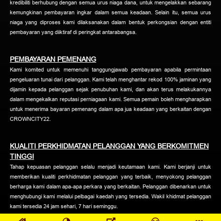
kredibiliti berhubung dengan semua urus niaga dana, untuk mengelakkan sebarang
kemungkinan pembayaran ingkar dalam semua keadaan. Selain itu, semua urus
niaga yang diproses kami dilaksanakan dalam bentuk perkongsian dengan entiti
pembayaran yang diiktiraf di peringkat antarabangsa.
PEMBAYARAN PEMENANG
Kami komited untuk memenuhi tanggungjawab pembayaran apabila permintaan
pengeluaran tunai dari pelanggan. Kami telah menghantar rekod 100% jaminan yang
dijamin kepada pelanggan sejak penubuhan kami, dan akan terus melakukannya
dalam mengekalkan reputasi perniagaan kami. Semua pemain boleh mengharapkan
untuk menerima bayaran pemenang dalam apa jua keadaan yang berkaitan dengan
CROWNCITY22.
KUALITI PERKHIDMATAN PELANGGAN YANG BERKOMITMEN
TINGGI
Tahap kepuasan pelanggan selalu menjadi keutamaan kami. Kami berjanji untuk
memberikan kualiti perkhidmatan pelanggan yang terbaik, menyokong pelanggan
berharga kami dalam apa-apa perkara yang berkaitan. Pelanggan dibenarkan untuk
menghubungi kami melalui pelbagai kaedah yang tersedia. Wakil khidmat pelanggan
kami tersedia 24 jam sehari, 7 hari seminggu.