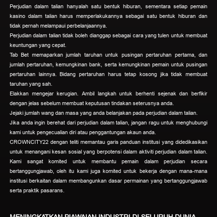
Perjudian dalam talian hanyalah satu bentuk hiburan, sementara setiap pemain
kasino dalam talian harus memperlakukannya sebagai satu bentuk hiburan dan
tidak pernah melampaui perbelanjaannya.
Perjudian dalam talian tidak boleh dianggap sebagai cara yang tulen untuk membuat
keuntungan yang cepat.
Tab Bet memaparkan jumlah taruhan untuk pusingan pertaruhan pertama, dan
jumlah pertaruhan, kemungkinan bank, serta kemungkinan pemain untuk pusingan
pertaruhan lainnya. Bidang pertaruhan harus tetap kosong jika tidak membuat
taruhan yang sah.
Elakkan mengejar kerugian. Ambil langkah untuk berhenti sejenak dan berfikir
dengan jelas sebelum membuat keputusan tindakan seterusnya anda.
Jejaki jumlah wang dan masa yang anda belanjakan pada perjudian dalam talian.
Jika anda ingin berehat dari perjudian dalam talian, jangan ragu untuk menghubungi
kami untuk pengecualian diri atau penggantungan akaun anda.
CROWNCITY22 dengan teliti memantau garis panduan institusi yang didedikasikan
untuk menangani kesan sosial yang berpotensi dalam aktiviti perjudian dalam talian.
Kami sangat komited untuk membantu pemain dalam perjudian secara
bertanggungjawab, oleh itu kami juga komited untuk bekerja dengan mana-mana
institusi berkaitan dalam membangunkan dasar permainan yang bertanggungjawab
serta praktik pasarans.
MENINGKATKAN PIAWAIAN INDUSTRI DI SELURUH DUNIA