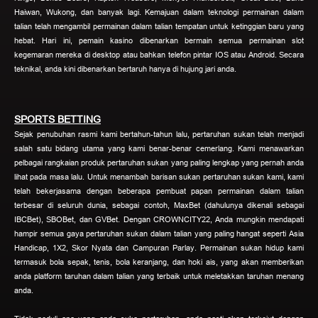
Haiwan, Wukong, dan banyak lagi. Kemajuan dalam teknologi permainan dalam
talian telah mengambil permainan dalam talian tempatan untuk ketinggian baru yang
hebat. Hari ini, pemain kasino dibenarkan bermain semua permainan slot
kegemaran mereka di desktop atau bahkan telefon pintar IOS atau Android. Secara
teknikal, anda kini dibenarkan bertaruh hanya di hujung jari anda.
SPORTS BETTING
Sejak penubuhan rasmi kami bertahun-tahun lalu, pertaruhan sukan telah menjadi
salah satu bidang utama yang kami benar-benar cemerlang. Kami menawarkan
pelbagai rangkaian produk pertaruhan sukan yang paling lengkap yang pernah anda
lihat pada masa lalu. Untuk menambah barisan sukan pertaruhan sukan kami, kami
telah bekerjasama dengan beberapa pembuat papan permainan dalam talian
terbesar di seluruh dunia, sebagai contoh, MaxBet (dahulunya dikenali sebagai
IBCBet), SBOBet, ​​dan GVBet. Dengan CROWNCITY22, Anda mungkin mendapati
hampir semua gaya pertaruhan sukan dalam talian yang paling hangat seperti Asia
Handicap, 1X2, Skor Nyata dan Campuran Parlay. Permainan sukan hidup kami
termasuk bola sepak, tenis, bola keranjang, dan hoki ais, yang akan memberikan
anda platform taruhan dalam talian yang terbaik untuk meletakkan taruhan menang
anda.