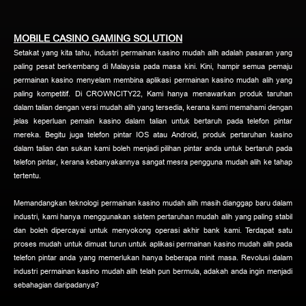
MOBILE CASINO GAMING SOLUTION
Setakat yang kita tahu, industri permainan kasino mudah alih adalah pasaran yang
paling pesat berkembang di Malaysia pada masa kini. Kini, hampir semua pemaju
permainan kasino menyelam membina aplikasi permainan kasino mudah alih yang
paling kompetitif. Di CROWNCITY22, Kami hanya menawarkan produk taruhan
dalam talian dengan versi mudah alih yang tersedia, kerana kami memahami dengan
jelas keperluan pemain kasino dalam talian untuk bertaruh pada telefon pintar
mereka. Begitu juga telefon pintar IOS atau Android, produk pertaruhan kasino
dalam talian dan sukan kami boleh menjadi pilihan pintar anda untuk bertaruh pada
telefon pintar, kerana kebanyakannya sangat mesra pengguna mudah alih ke tahap
tertentu.
Memandangkan teknologi permainan kasino mudah alih masih dianggap baru dalam
industri, kami hanya menggunakan sistem pertaruhan mudah alih yang paling stabil
dan boleh dipercayai untuk menyokong operasi akhir bank kami. Terdapat satu
proses mudah untuk dimuat turun untuk aplikasi permainan kasino mudah alih pada
telefon pintar anda yang memerlukan hanya beberapa minit masa. Revolusi dalam
industri permainan kasino mudah alih telah pun bermula, adakah anda ingin menjadi
sebahagian daripadanya?